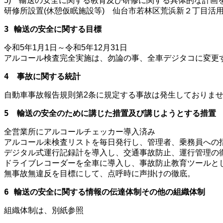
5) 輸送の安全に関する教育及び研修に関する具体的な計画
研修所設置(休憩仮眠施設等) 仙台市若林区荒浜新２丁目活
3 輸送の安全に関する目標
令和5年1月1日～令和5年12月31日
アルコール検査完全実施は、勿論の事、全車デジタコに変更
4　事故に関する統計
自動車事故報告規則第2条に規定する事故は発生しておりま
5　輸送の安全のために講じた措置及び講じようとする措置
全営業所にアルコールチェッカー導入済み
アルコール未検査リストを毎日発行し、管理者、乗務員への
デジタル式運行記録計を導入し、交通事故防止、運行管理の
ドライブレコーダーを全車に導入し、事故防止教育ツールと
無事故無違反を目標にして、点呼時に声掛けの徹底。
6 輸送の安全に関する情報の伝達体制その他の組織体制
組織体制は、別紙参照